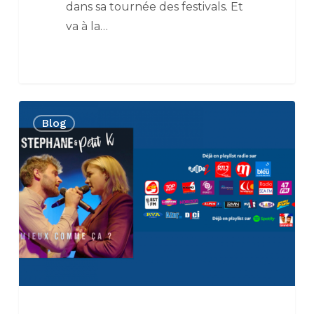
dans sa tournée des festivals. Et
va à la…
Mieux
Blog
comme
ça
?
:
le
single
de
Stéphane
avec
petit