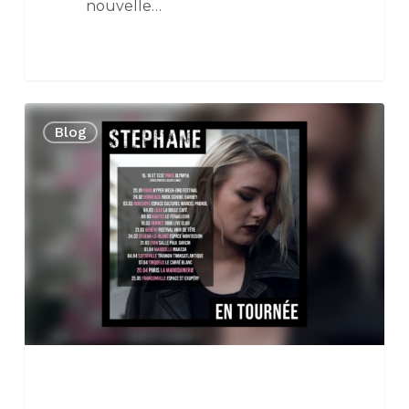
nouvelle…
Stéphane
Blog
annonce
le
« Madame
Tour »