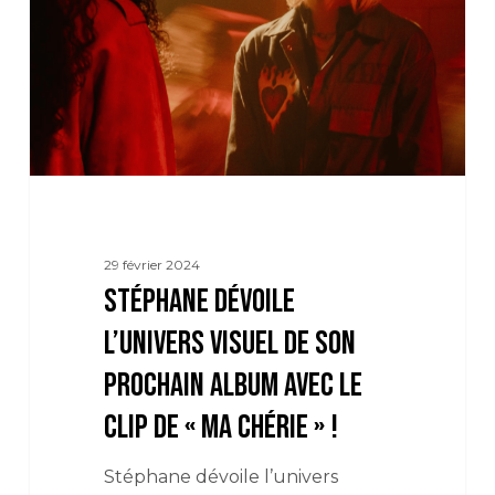
de
son
prochain
album
avec
le
clip
de
29 février 2024
«
Stéphane dévoile
Ma
Chérie
l’univers visuel de son
»
prochain album avec le
!
clip de « Ma Chérie » !
Stéphane dévoile l’univers