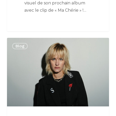
visuel de son prochain album
avec le clip de « Ma Chérie » !…
« MA
Blog
CHÉRIE »
:
STÉPHANE
DÉVOILE
SON
NOUVEAU
SINGLE