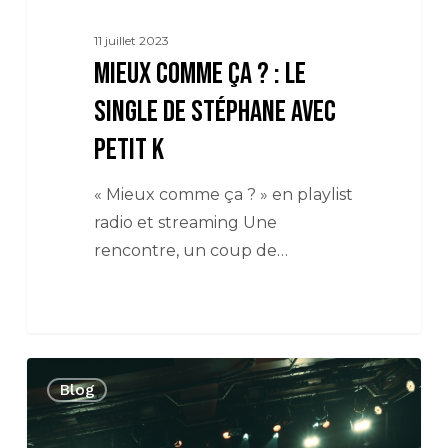
K
11 juillet 2023
Mieux comme ça ? : le
single de Stéphane avec
petit K
« Mieux comme ça ? » en playlist
radio et streaming Une
rencontre, un coup de…
Stéphane
Blog
en
concert