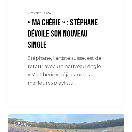
7 février 2024
« MA CHÉRIE » : STÉPHANE
DÉVOILE SON NOUVEAU
SINGLE
Stéphane, l’artiste suisse, est de
retour avec un nouveau single
« Ma Chérie » déjà dans les
meilleures playlists…
C’est
Blog
parti