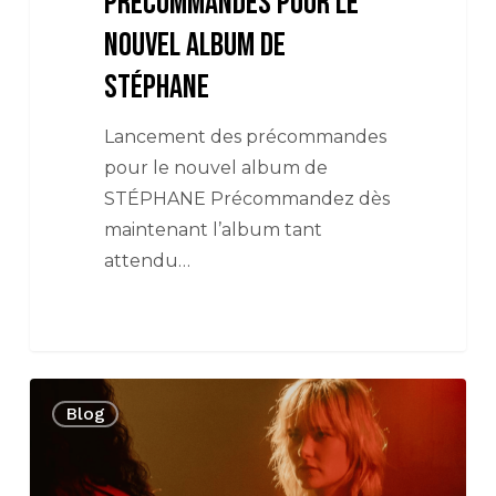
précommandes pour le
nouvel album de
STÉPHANE
Lancement des précommandes
pour le nouvel album de
STÉPHANE Précommandez dès
maintenant l’album tant
attendu…
Stéphane
Blog
dévoile
l’univers
visuel