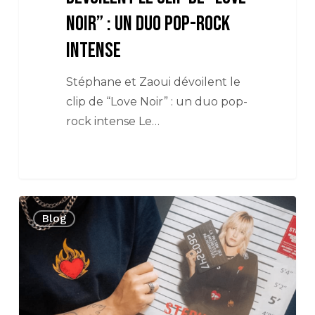
Noir” : un duo pop-rock
intense
Stéphane et Zaoui dévoilent le
clip de “Love Noir” : un duo pop-
rock intense Le…
LE
Blog
NOUVEL
ALBUM
DE
STÉPHANE
EST