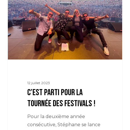
pour
la
tournée
des
Festivals
!
12 juillet 2023
C’est parti pour la
tournée des Festivals !
Pour la deuxième année
consécutive, Stéphane se lance