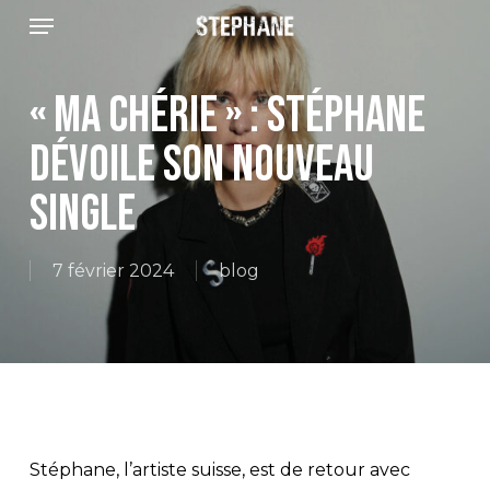
Menu
Skip
to
main
« MA CHÉRIE » : STÉPHANE
content
DÉVOILE SON NOUVEAU
SINGLE
7 février 2024
blog
Stéphane
, l’artiste suisse, est de retour avec