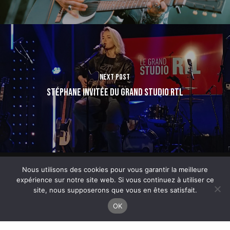
Next Post
Stéphane invitée du Grand Studio RTL
Nous utilisons des cookies pour vous garantir la meilleure
Photos : Glen Travis pour NWSPK
expérience sur notre site web. Si vous continuez à utiliser ce
site, nous supposerons que vous en êtes satisfait.
2022 – 2025 – Stéphane I Site réalisé avec 🤍 par
umanoïa
I
Mentions Légales
OK