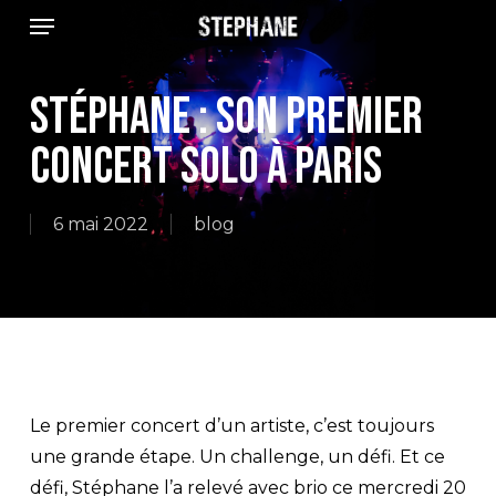
Menu
Skip
to
main
Stéphane : son premier
content
concert solo à Paris
6 mai 2022
blog
Le premier concert d’un artiste, c’est toujours
une grande étape. Un challenge, un défi. Et ce
défi, Stéphane l’a relevé avec brio ce mercredi 20